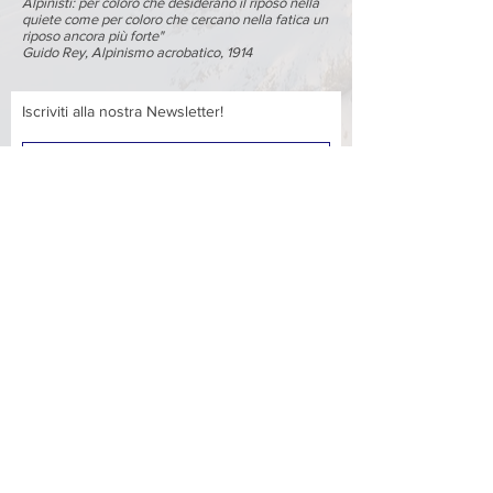
Alpinisti: per coloro che desiderano il riposo nella
quiete come per coloro che cercano nella fatica un
riposo ancora più forte"
Guido Rey,
Alpinismo acrobatico
, 1914
Iscriviti alla nostra Newsletter!
Accetto termini e condizioni
Visualizza
termini d'uso
Iscriviti
CONTATTI
+39 0371 439107
segreteria@cailodi.it
Viale Pavia n°28, 26900 Lodi (LO), Italia
Orari apertura sede:
mercoledì dalle 21:00 alle 23:00