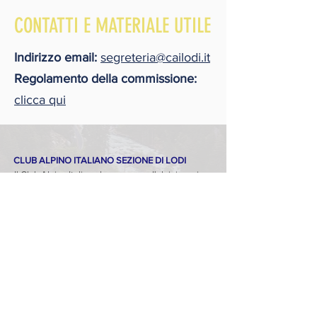
CONTATTI E MATERIALE UTILE
Indirizzo email:
segreteria@cailodi.it
Regolamento della commissione:
clicca qui
CLUB ALPINO ITALIANO SEZIONE DI LODI
Il Club Alpino Italiano ha per scopo l'alpinismo in
ogni sua manifestazione, la conoscenza e lo
studio delle montagne, specialmente di quelle
italiane, e la difesa del loro ambiente naturale.
"La Montagna è fatta per tutti, non solo per gli
Alpinisti: per coloro che desiderano il riposo nella
quiete come per coloro che cercano nella fatica un
riposo ancora più forte"
Guido Rey,
Alpinismo acrobatico
, 1914
Iscriviti alla nostra Newsletter!