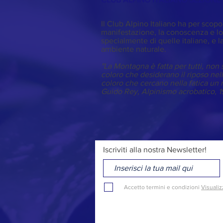
Il Club Alpino Italiano ha per scopo
manifestazione, la conoscenza e lo
specialmente di quelle italiane, e la
ambiente naturale.
"La Montagna è fatta per tutti, non s
coloro che desiderano il riposo ne
coloro che cercano nella fatica un 
Guido Rey,
Alpinismo acrobatico
, 
Iscriviti alla nostra Newsletter!
Accetto termini e condizioni
Visualiz