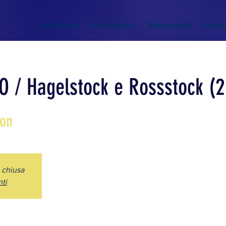
La Sezione
Commissioni
Tesseramenti
Progr
 / Hagelstock e Rossstock (2 
kon
a chiusa
nti