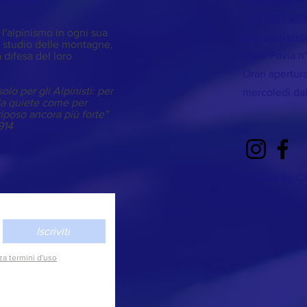
+39 0371 439
 l'alpinismo in ogni sua
segreteria@ca
 studio delle montagne,
Viale Pavia n
 difesa del loro
Orari apertur
olo per gli Alpinisti: per
mercoledì dal
lla quiete come per
riposo ancora più forte"
1914
© 2022 by CA
Iscriviti
za termini d'uso