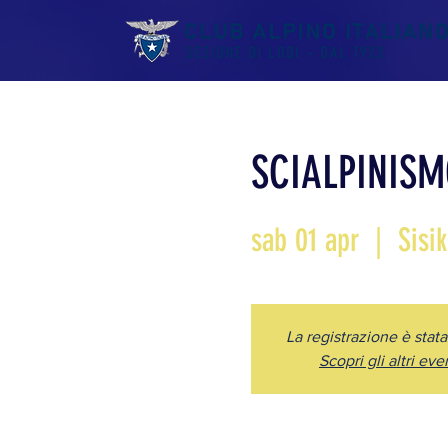
SCIALPINISMO
sab 01 apr
  |  
Sisi
La registrazione è stat
Scopri gli altri eve