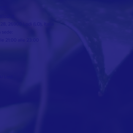
107
ilodi.it
°28, 26900 Lodi (LO), Italia
a sede:
le 21:00 alle 23:00
I Lodi