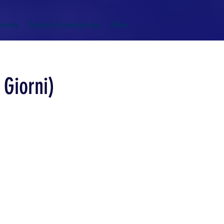
amma
Palestra Arrampicata
Altro
Giorni)