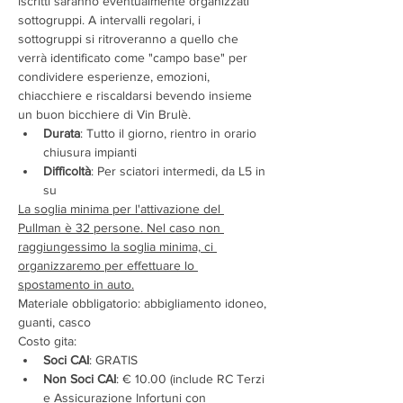
iscritti saranno eventualmente organizzati 
sottogruppi. A intervalli regolari, i 
sottogruppi si ritroveranno a quello che 
verrà identificato come "campo base" per 
condividere esperienze, emozioni, 
chiacchiere e riscaldarsi bevendo insieme 
un buon bicchiere di Vin Brulè.
Durata
: Tutto il giorno, rientro in orario 
chiusura impianti
Difficoltà
: Per sciatori intermedi, da L5 in 
su
La soglia minima per l'attivazione del 
Pullman è 32 persone. Nel caso non 
raggiungessimo la soglia minima, ci 
organizzaremo per effettuare lo 
spostamento in auto.
Materiale obbligatorio: abbigliamento idoneo, 
guanti, casco
Costo gita:
Soci CAI
: GRATIS
Non Soci CAI
: € 10.00 (include RC Terzi 
e Assicurazione Infortuni con 