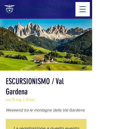
ESCURSIONISMO / Val
Gardena
ven 23 mag
  |  
Ortisei
La registrazione a questo evento