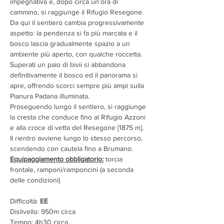
impegnativa e, dopo circa un’ora di 
cammino, si raggiunge il Rifugio Resegone.
Da qui il sentiero cambia progressivamente 
aspetto: la pendenza si fa più marcata e il 
bosco lascia gradualmente spazio a un 
ambiente più aperto, con qualche roccetta.
Superati un paio di bivii si abbandona 
definitivamente il bosco ed il panorama si 
apre, offrendo scorci sempre più ampi sulla 
Pianura Padana illuminata.
Proseguendo lungo il sentiero, si raggiunge 
la cresta che conduce fino al Rifugio Azzoni 
e alla croce di vetta del Resegone [1875 m].
Il rientro avviene lungo lo stesso percorso, 
scendendo con cautela fino a Brumano.
Equipaggiamento obbligatorio:
 torcia 
frontale, ramponi/ramponcini (a seconda 
delle condizioni)
Difficoltà: 
EE
Dislivello: 950m circa
Tempo: 4h30 circa