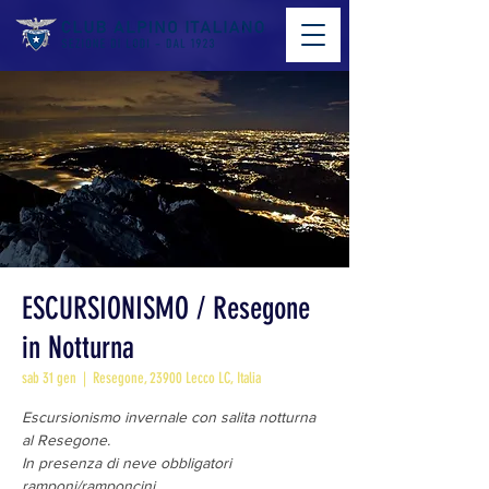
ESCURSIONISMO / Resegone
in Notturna
sab 31 gen
  |  
Resegone, 23900 Lecco LC, Italia
Escursionismo invernale con salita notturna
al Resegone.
In presenza di neve obbligatori
ramponi/ramponcini.