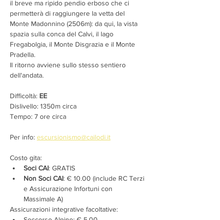
il breve ma ripido pendio erboso che ci 
permetterà di raggiungere la vetta del 
Monte Madonnino (2506m): da qui, la vista 
spazia sulla conca del Calvi, il lago 
Fregabolgia, il Monte Disgrazia e il Monte 
Pradella.
Il ritorno avviene sullo stesso sentiero 
dell'andata.
Difficoltà: 
EE
Dislivello: 1350m circa
Tempo: 7 ore circa
Per info: 
escursionismo@cailodi.it
Costo gita:
Soci CAI
: GRATIS
Non Soci CAI
: € 10.00 (include RC Terzi 
e Assicurazione Infortuni con 
Massimale A)
Assicurazioni integrative facoltative:
Soccorso Alpino: € 5,00