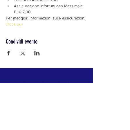
Assicurazione Infortuni con Massimale 
B: € 7,00
Per maggiori informazioni sulle assicurazioni 
clicca qui
.
Condividi evento
CLUB ALPINO ITALIANO SEZIONE DI LODI
Il Club Alpino Italiano ha per scopo l'alpinismo in
ogni sua manifestazione, la conoscenza e lo
studio delle montagne, specialmente di quelle
italiane, e la difesa del loro ambiente naturale.
"La Montagna è fatta per tutti, non solo per gli
Alpinisti: per coloro che desiderano il riposo nella
quiete come per coloro che cercano nella fatica un
riposo ancora più forte"
Guido Rey,
Alpinismo acrobatico
, 1914