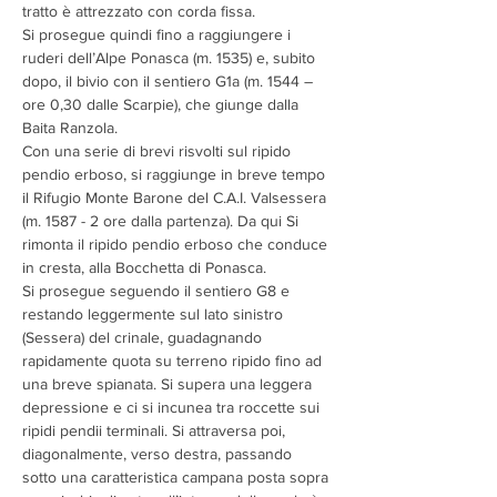
tratto è attrezzato con corda fissa.
Si prosegue quindi fino a raggiungere i 
ruderi dell’Alpe Ponasca (m. 1535) e, subito 
dopo, il bivio con il sentiero G1a (m. 1544 – 
ore 0,30 dalle Scarpie), che giunge dalla 
Baita Ranzola.
Con una serie di brevi risvolti sul ripido 
pendio erboso, si raggiunge in breve tempo 
il Rifugio Monte Barone del C.A.I. Valsessera 
(m. 1587 - 2 ore dalla partenza). Da qui Si 
rimonta il ripido pendio erboso che conduce 
in cresta, alla Bocchetta di Ponasca.
Si prosegue seguendo il sentiero G8 e 
restando leggermente sul lato sinistro 
(Sessera) del crinale, guadagnando 
rapidamente quota su terreno ripido fino ad 
una breve spianata. Si supera una leggera 
depressione e ci si incunea tra roccette sui 
ripidi pendii terminali. Si attraversa poi, 
diagonalmente, verso destra, passando 
sotto una caratteristica campana posta sopra 