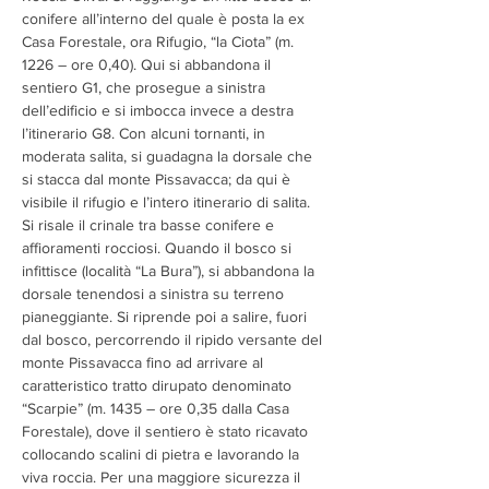
conifere all’interno del quale è posta la ex 
Casa Forestale, ora Rifugio, “la Ciota” (m. 
1226 – ore 0,40). Qui si abbandona il 
sentiero G1, che prosegue a sinistra 
dell’edificio e si imbocca invece a destra 
l’itinerario G8. Con alcuni tornanti, in 
moderata salita, si guadagna la dorsale che 
si stacca dal monte Pissavacca; da qui è 
visibile il rifugio e l’intero itinerario di salita. 
Si risale il crinale tra basse conifere e 
affioramenti rocciosi. Quando il bosco si 
infittisce (località “La Bura”), si abbandona la 
dorsale tenendosi a sinistra su terreno 
pianeggiante. Si riprende poi a salire, fuori 
dal bosco, percorrendo il ripido versante del 
monte Pissavacca fino ad arrivare al 
caratteristico tratto dirupato denominato 
“Scarpie” (m. 1435 – ore 0,35 dalla Casa 
Forestale), dove il sentiero è stato ricavato 
collocando scalini di pietra e lavorando la 
viva roccia. Per una maggiore sicurezza il 