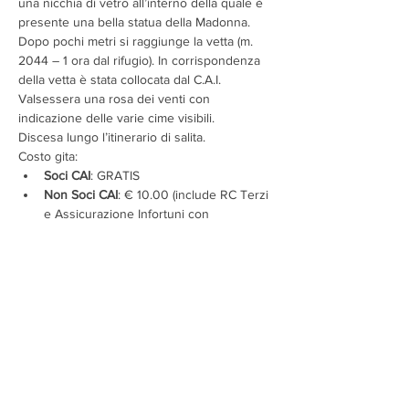
una nicchia di vetro all’interno della quale è 
presente una bella statua della Madonna. 
Dopo pochi metri si raggiunge la vetta (m. 
2044 – 1 ora dal rifugio). In corrispondenza 
della vetta è stata collocata dal C.A.I. 
Valsessera una rosa dei venti con 
indicazione delle varie cime visibili.
Discesa lungo l’itinerario di salita.
Costo gita:
Soci CAI
: GRATIS
Non Soci CAI
: € 10.00 (include RC Terzi 
e Assicurazione Infortuni con 
Massimale A)
Assicurazioni integrative facoltative:
Soccorso Alpino: € 5,00
Assicurazione Infortuni con Massimale 
B: € 7,00
Per maggiori informazioni sulle assicurazioni 
clicca qui
.
Condividi evento