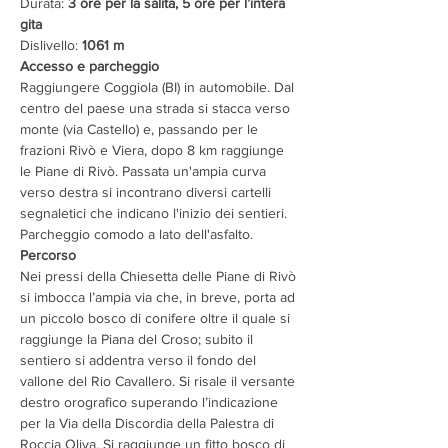
Durata: 
3 ore per la salita, 5 ore per l’intera 
gita
Dislivello: 
1061 m
Accesso e parcheggio 
Raggiungere Coggiola (BI) in automobile. Dal 
centro del paese una strada si stacca verso 
monte (via Castello) e, passando per le 
frazioni Rivò e Viera, dopo 8 km raggiunge 
le Piane di Rivò. Passata un'ampia curva 
verso destra si incontrano diversi cartelli 
segnaletici che indicano l'inizio dei sentieri. 
Parcheggio comodo a lato dell'asfalto.
Percorso 
Nei pressi della Chiesetta delle Piane di Rivò 
si imbocca l’ampia via che, in breve, porta ad 
un piccolo bosco di conifere oltre il quale si 
raggiunge la Piana del Croso; subito il 
sentiero si addentra verso il fondo del 
vallone del Rio Cavallero. Si risale il versante 
destro orografico superando l’indicazione 
per la Via della Discordia della Palestra di 
Roccia Oliva. Si raggiunge un fitto bosco di 