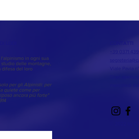
DI LODI
CONTATTI
+39 0371 439
 l'alpinismo in ogni sua
segreteria@ca
 studio delle montagne,
Viale Pavia n
 difesa del loro
Orari apertur
olo per gli Alpinisti: per
mercoledì dal
lla quiete come per
riposo ancora più forte"
1914
© 2022 by CA