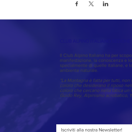
CLUB ALPINO ITALIANO SEZIONE 
Il Club Alpino Italiano ha per scopo
manifestazione, la conoscenza e lo
specialmente di quelle italiane, e la
ambiente naturale.
"La Montagna è fatta per tutti, non s
coloro che desiderano il riposo ne
coloro che cercano nella fatica un 
Guido Rey,
Alpinismo acrobatico
, 
Iscriviti alla nostra Newsletter!