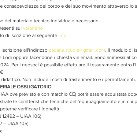
 consapevolezza del corpo e del suo movimento attraverso lo stu
so del materiale tecnico individuale necessario.
esenti sul 
volantino
lo di iscrizione al seguente 
link
iscrizione all'indirizzo 
padana.scuola@gmail.com
. Il modulo di i
e Lodi oppure facendone richiesta via email. Sono ammessi al cor
24. Per i neosoci è possibile effettuare il tesseramento entro l'i
0€
 didattico. Non include i costi di trasferimento e i pernottamenti.
ERIALE OBBLIGATORIO
IAA ove previsto e con marchio CE) potrà essere acquistata dopo l
strate le caratteristiche tecniche dell’equipaggiamento e in cui p
oterne verificare l’idoneità
N 12492 – UIAA 106) 
7 – UIAA 105)
ta