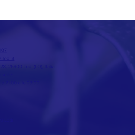
107
ilodi.it
°28, 26900 Lodi (LO), Italia
a sede:
le 21:00 alle 23:00
I Lodi