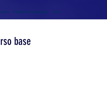
amma
Palestra Arrampicata
Altro
rso base