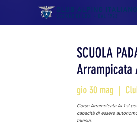
SCUOLA PADA
Arrampicata 
gio 30 mag
  |  
Clu
Corso Arrampicata AL1 si pone
capacità di essere autonomo 
falesia.