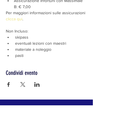
Assicurazione Infortuni con Massimale 
B: € 7,00
Per maggiori informazioni sulle assicurazioni 
clicca qui
.
Non Incluso:
 skipass
 eventuali lezioni con maestri
 materiale a noleggio
 pasti
Condividi evento
CLUB ALPINO ITALIANO SEZIONE DI LODI
Il Club Alpino Italiano ha per scopo l'alpinismo in
ogni sua manifestazione, la conoscenza e lo
studio delle montagne, specialmente di quelle