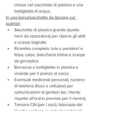
chiuse nel sacchetto di plastica e una 
bottiglietta di acqua.
In una borsa/sacchetto da lasciare sul 
pullman
Sacchetto di plastica grande (quello 
nero da spazzatura) per riporre gli abiti 
e scarpe bagnate
Ricambio completo: tuta o pantaloni e 
felpa, calze, biancheria intima e scarpe 
da ginnastica
Borraccia o bottigliette in plastica e 
vivande per il pranzo al sacco
Eventuali medicinali personali, numero 
di telefono (fisso o cellulare) per 
comunicazioni ai genitori (es. ritardo 
rispetto all’orario previsto per il rientro)
Tessera CAI (per i soci), fotocopia del 
libretto sanitario, eventuali medicinali 
personali
Il modulo compilato con eventuali 
allergie e/o malattie