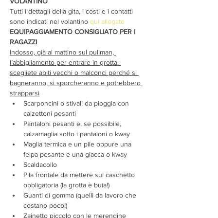
VOLANTINO
Tutti i dettagli della gita, i costi e i contatti 
sono indicati nel volantino 
qui allegato
EQUIPAGGIAMENTO CONSIGLIATO PER I 
RAGAZZI
Indosso, già al mattino sul pullman, 
l’abbigliamento per entrare in grotta: 
scegliete abiti vecchi o malconci perché si 
bagneranno, si sporcheranno e potrebbero 
strapparsi
Scarponcini o stivali da pioggia con 
calzettoni pesanti
Pantaloni pesanti e, se possibile, 
calzamaglia sotto i pantaloni o kway
Maglia termica e un pile oppure una 
felpa pesante e una giacca o kway
Scaldacollo
Pila frontale da mettere sul caschetto 
obbligatoria (la grotta è buia!)
Guanti di gomma (quelli da lavoro che 
costano poco!)
Zainetto piccolo con le merendine 