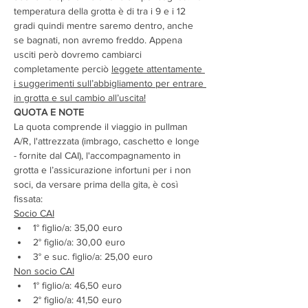
temperatura della grotta è di tra i 9 e i 12 
gradi quindi mentre saremo dentro, anche 
se bagnati, non avremo freddo. Appena 
usciti però dovremo cambiarci 
completamente perciò 
leggete attentamente 
i suggerimenti sull’abbigliamento per entrare 
in grotta e sul cambio all’uscita!
QUOTA E NOTE
La quota comprende il viaggio in pullman 
A/R, l'attrezzata (imbrago, caschetto e longe 
- fornite dal CAI), l'accompagnamento in 
grotta e l’assicurazione infortuni per i non 
soci, da versare prima della gita, è così 
fissata:
Socio CAI
1° figlio/a: 35,00 euro
2° figlio/a: 30,00 euro
3° e suc. figlio/a: 25,00 euro
Non socio CAI
1° figlio/a: 46,50 euro
2° figlio/a: 41,50 euro