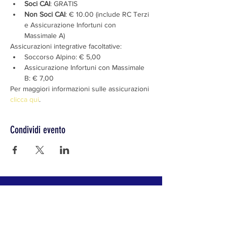
Soci CAI
: GRATIS
Non Soci CAI
: € 10.00 (include RC Terzi 
e Assicurazione Infortuni con 
Massimale A)
Assicurazioni integrative facoltative:
Soccorso Alpino: € 5,00
Assicurazione Infortuni con Massimale 
B: € 7,00
Per maggiori informazioni sulle assicurazioni 
clicca qui
.
Condividi evento
CLUB ALPINO ITALIANO SEZIONE DI LODI
Il Club Alpino Italiano ha per scopo l'alpinismo in
ogni sua manifestazione, la conoscenza e lo